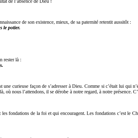
ultat de l’absence de Dieu !
nnaissance de son existence, mieux, de sa paternité retentit aussitôt :
 le potier.
 rester là :
s.
 une curieuse façon de s’adresser à Dieu. Comme si c’était lui qui n’étai
t là, où nous l’attendons, il se dérobe à notre regard, à notre présence.
 les fondations de la foi et qui encouragent. Les fondations c’est le C