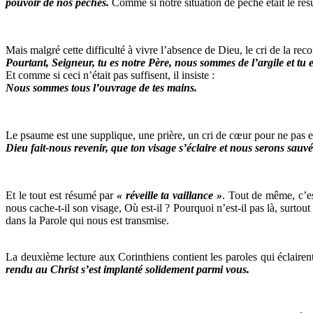
pouvoir de nos pêchés.
Comme si notre situation de péché était le rés
Mais malgré cette difficulté à vivre l’absence de Dieu, le cri de la reco
Pourtant, Seigneur, tu es notre Père, nous sommes de l’argile et tu es
Et comme si ceci n’était pas suffisent, il insiste :
Nous sommes tous l’ouvrage de tes mains.
Le psaume est une supplique, une prière, un cri de cœur pour ne pas en
Dieu fait-nous revenir, que ton visage s’éclaire et nous serons sauvé
Et le tout est résumé par
« réveille ta vaillance »
. Tout de même, c’est
nous cache-t-il son visage, Où est-il ? Pourquoi n’est-il pas là, surtou
dans la Parole qui nous est transmise.
La deuxième lecture aux Corinthiens contient les paroles qui éclairent
rendu au Christ s’est implanté solidement parmi vous.