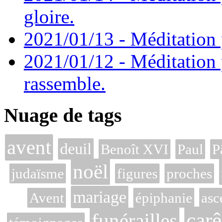
gloire.
2021/01/13 - Méditation p
2021/01/12 - Méditation 
rassemble.
Nuage de tags
avent
deuil
Benoît XVI
Paul
P
noël
judaïsme
figures
proches
mariage
Avent
épiphanie
asc
car
funérailles