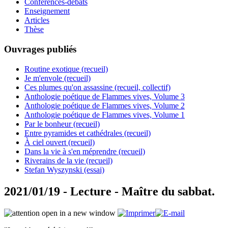
Conférences-débats
Enseignement
Articles
Thèse
Ouvrages publiés
Routine exotique (recueil)
Je m'envole (recueil)
Ces plumes qu'on assassine (recueil, collectif)
Anthologie poétique de Flammes vives, Volume 3
Anthologie poétique de Flammes vives, Volume 2
Anthologie poétique de Flammes vives, Volume 1
Par le bonheur (recueil)
Entre pyramides et cathédrales (recueil)
À ciel ouvert (recueil)
Dans la vie à s'en méprendre (recueil)
Riverains de la vie (recueil)
Stefan Wyszynski (essai)
2021/01/19 - Lecture - Maître du sabbat.