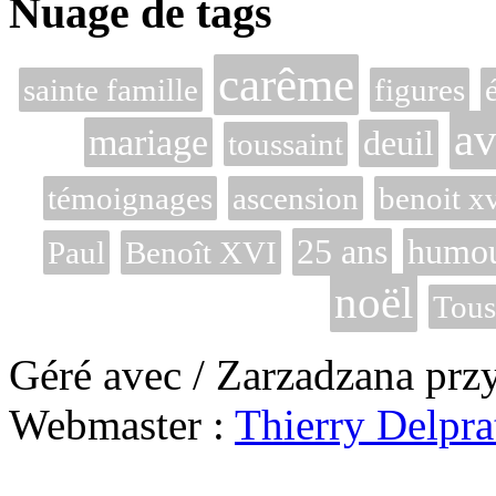
Nuage de tags
carême
sainte famille
figures
av
mariage
deuil
toussaint
témoignages
ascension
benoit x
25 ans
humo
Paul
Benoît XVI
noël
Tous
Géré avec / Zarzadzana prz
Webmaster :
Thierry Delpra