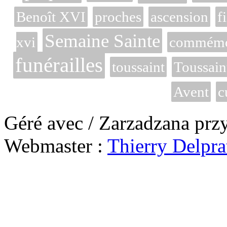
Benoît XVI
proches
ascension
f
Semaine Sainte
xvi
commémor
funérailles
toussaint
Toussain
Avent
c
Géré avec / Zarzadzana prz
Webmaster :
Thierry Delpra