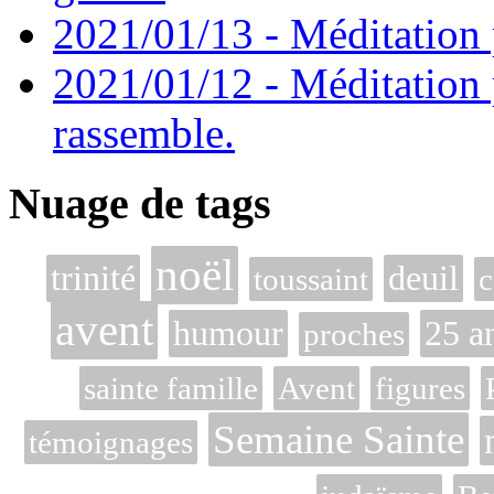
2021/01/13 - Méditation p
2021/01/12 - Méditation 
rassemble.
Nuage de tags
noël
trinité
deuil
toussaint
c
avent
humour
25 a
proches
sainte famille
Avent
figures
Semaine Sainte
témoignages