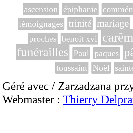
ascension
épiphanie
commémo
mariage
trinité
témoignages
carêm
proches
benoit xvi
funérailles
p
Paul
paques
toussaint
Noël
saint
Géré avec / Zarzadzana prz
Webmaster :
Thierry Delpra