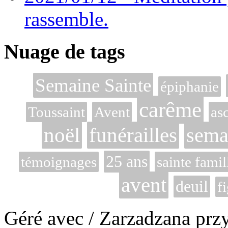
rassemble.
Nuage de tags
Semaine Sainte
épiphanie
carême
Toussaint
Avent
as
noël
funérailles
sema
25 ans
témoignages
sainte famil
avent
deuil
f
Géré avec / Zarzadzana prz