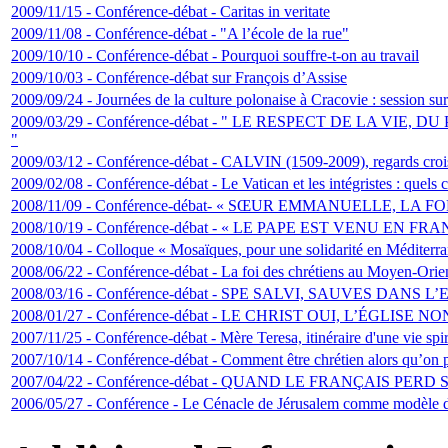
2009/11/15 - Conférence-débat - Caritas in veritate
2009/11/08 - Conférence-débat - "A l’école de la rue"
2009/10/10 - Conférence-débat - Pourquoi souffre-t-on au travail
2009/10/03 - Conférence-débat sur François d’Assise
2009/09/24 - Journées de la culture polonaise à Cracovie : session sur
2009/03/29 - Conférence-débat - " LE RESPECT DE LA VI
"
2009/03/12 - Conférence-débat - CALVIN (1509-2009), regards croi
2009/02/08 - Conférence-débat - Le Vatican et les intégristes : quels 
2008/11/09 - Conférence-débat- « SŒUR EMMANUELLE, LA
2008/10/19 - Conférence-débat - « LE PAPE EST VENU EN F
2008/10/04 - Colloque « Mosaïques, pour une solidarité en Méditerr
2008/06/22 - Conférence-débat - La foi des chrétiens au Moyen-Orie
2008/03/16 - Conférence-débat - SPE SALVI, SAUVES DANS 
2008/01/27 - Conférence-débat - LE CHRIST OUI, L’ÉGLIS
2007/11/25 - Conférence-débat - Mère Teresa, itinéraire d'une vie spir
2007/10/14 - Conférence-débat - Comment être chrétien alors qu’on po
2007/04/22 - Conférence-débat - QUAND LE FRANÇAIS PERD
2006/05/27 - Conférence - Le Cénacle de Jérusalem comme modèle 