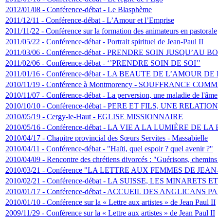
2012/01/08 - Conférence-débat - Le Blasphème
2011/12/11 - Conférence-débat - L’Amour et l’Emprise
2011/11/22 - Conférence sur la formation des animateurs en pastorale
2011/05/22 - Conférence-débat - Portrait spirituel de Jean-Paul II
2011/03/06 - Conférence-débat - PRENDRE SOIN JUSQU’AU B
2011/02/06 - Conférence-débat - ‘’PRENDRE SOIN DE SOI’’
2011/01/16 - Conférence-débat - LA BEAUTE DE L’AMOUR
2010/11/19 - Conférence à Montmorency - SOUFFRANCE COM
2010/11/07 - Conférence-débat - La perversion, une maladie de l'âme
2010/10/10 - Conférence-débat - PERE ET FILS, UNE RELAT
2010/05/19 - Cergy-le-Haut - EGLISE MISSIONNAIRE
2010/05/16 - Conférence-débat - LA VIE A LA LUMIÈRE DE LA
2010/04/17 - Chapitre provincial des Sœurs Servites - Massabielle
2010/04/11 - Conférence-débat - "Haïti, quel espoir ? quel avenir ?"
2010/04/09 - Rencontre des chrétiens divorcés : "Guérisons, chemin
2010/03/21 - Conférence "LA LETTRE AUX FEMMES DE JEAN-PAUL
2010/02/21 - Conférence-débat - LA SUISSE, LES MINARETS 
2010/01/17 - Conférence-débat - ACCUEIL DES ANGLICA
2010/01/10 - Conférence sur la « Lettre aux artistes » de Jean Paul II
2009/11/29 - Conférence sur la « Lettre aux artistes » de Jean Paul II