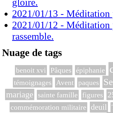
gloire.
2021/01/13 - Méditation p
2021/01/12 - Méditation 
rassemble.
Nuage de tags
benoit xvi
Pâques
épiphanie
Se
témoignages
Avent
paques
mariage
2
sainte famille
figures
deuil
commémoration militaire