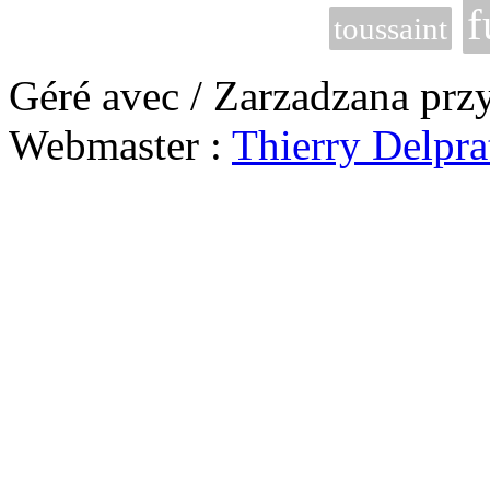
f
toussaint
Géré avec / Zarzadzana prz
Webmaster :
Thierry Delpra