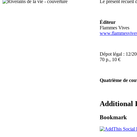
Le présent recueil
Éditeur
Flammes Vives
www.flammesvive
Dépot légal : 12/2
70 p., 10 €
Quatrième de cou
Additional 
Bookmark