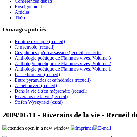
Conférences-débats
Enseignement
Articles
Thèse
Ouvrages publiés
Routine exotique (recueil)
Je m'envole (recueil)
Ces plumes qu'on assassine (recueil, collectif)
Anthologie poétique de Flammes vives, Volume 3
Anthologie poétique de Flammes vives, Volume 2
Anthologie poétique de Flammes vives, Volume 1
Par le bonheur (recueil)
Entre pyramides et cathédrales (recueil)
À ciel ouvert (recueil)
Dans la vie à s'en méprendre (recueil)
Riverains de la vie (recueil)
Stefan Wyszynski (essai)
2009/01/11 - Riverains de la vie - Recueil 