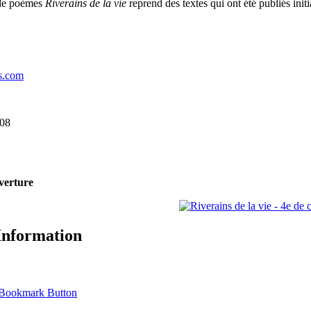
 de poèmes
Riverains de la vie
reprend des textes qui ont été publiés init
s.com
008
verture
Information