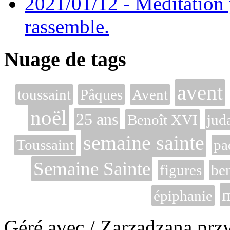
2021/01/12 - Méditation 
rassemble.
Nuage de tags
avent
toussaint
Pâques
Avent
noël
25 ans
Benoît XVI
jud
semaine sainte
Toussaint
pa
Semaine Sainte
figures
ben
m
épiphanie
Géré avec / Zarzadzana prz