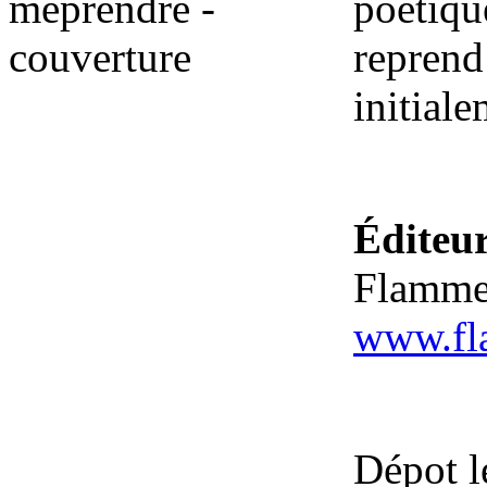
poétiq
reprend
initiale
Éditeu
Flamme
www.fl
Dépot l