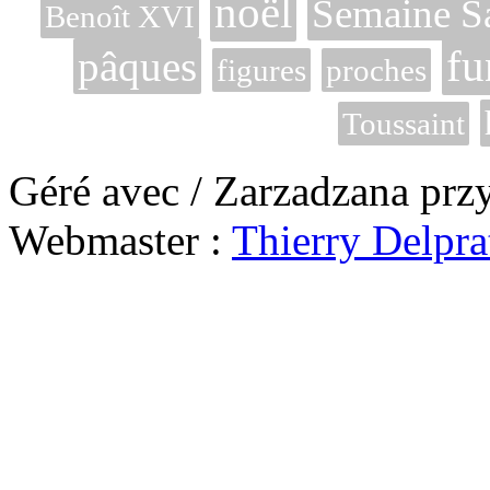
noël
Semaine Sa
Benoît XVI
fu
pâques
figures
proches
Toussaint
Géré avec / Zarzadzana prz
Webmaster :
Thierry Delpra