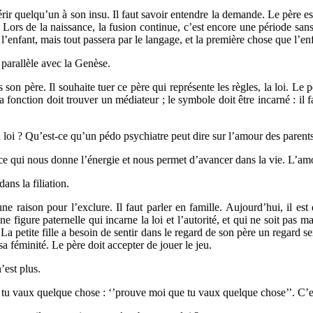
rir quelqu’un à son insu. Il faut savoir entendre la demande. Le père e
. Lors de la naissance, la fusion continue, c’est encore une période sans 
 l’enfant, mais tout passera par le langage, et la première chose que l’en
n parallèle avec la Genèse.
on père. Il souhaite tuer ce père qui représente les règles, la loi. Le p
 la fonction doit trouver un médiateur ; le symbole doit être incarné : il
la loi ? Qu’est-ce qu’un pédo psychiatre peut dire sur l’amour des parent
st ce qui nous donne l’énergie et nous permet d’avancer dans la vie. L’a
ans la filiation.
ne raison pour l’exclure. Il faut parler en famille. Aujourd’hui, il est
une figure paternelle qui incarne la loi et l’autorité, et qui ne soit pas
La petite fille a besoin de sentir dans le regard de son père un regard sex
a féminité. Le père doit accepter de jouer le jeu.
’est plus.
ue tu vaux quelque chose : ‘’prouve moi que tu vaux quelque chose’’. C