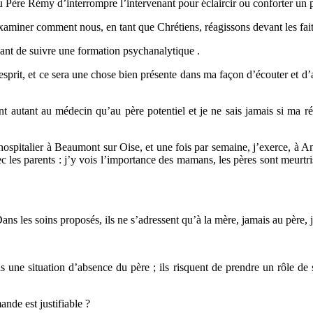
 Père Rémy d’interrompre l’intervenant pour éclaircir ou conforter un 
aminer comment nous, en tant que Chrétiens, réagissons devant les faits 
ant de suivre une formation psychanalytique .
esprit, et ce sera une chose bien présente dans ma façon d’écouter et d’a
ent autant au médecin qu’au père potentiel et je ne sais jamais si ma ré
 hospitalier à Beaumont sur Oise, et une fois par semaine, j’exerce, à A
ec les parents : j’y vois l’importance des mamans, les pères sont meurtr
ns les soins proposés, ils ne s’adressent qu’à la mère, jamais au père, j
 une situation d’absence du père ; ils risquent de prendre un rôle de s
ande est justifiable ?