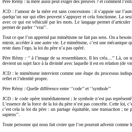
Père Rémy : la mère aussi peut exiger des preuves ? et comment l’enfan
JCD : l’amour de la mère est sans concessions : il s’appuie sur l’aut
quelqu’un sur qui elles peuvent s’appuyer et cela fonctionne. La seul
avec ce qui est véhiculé par les mots. Le langage permet d’articuler
permet de parler ‘’vrai’’.
Tout ce que l’on apprend par mimétisme ne fait pas sens. On a besoin d
miroir, accéder à une autre vie. Le mimétisme, c’est une mécanique qui
reste dans l’ego, la loi du père n’a pas opéré.
Père Rémy : ‘’ à l’image de sa ressemblance, Il les créa…’’ Là, on n’
devient un sujet face à la divinité avec laquelle il est en relation (de vi
JCD : le mimétisme intervient comme une étape du processus indispensa
reflet et l’identité propre.
Père Rémy : Quelle différence entre ‘’code’’ et ‘’symbole’’
JCD : le code opère immédiatement ; le symbole n’est pas représenté d
L’essence de la force de la loi du père n’est pas concrète. Cette loi, c
c’est cela la loi du père : un partage équitable, une transaction ; 
sapiens’’.
Toute personne qui nous fait croire que l’on pourrait advenir comme lu