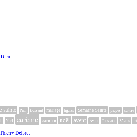
 Dieu.
 sainte
Semaine Sainte
mariage
Paul
toussaint
figures
paques
culture
carême
noël
avent
25 ans
tr
le
Noël
ascension
Avent
Toussaint
Thierry Delprat