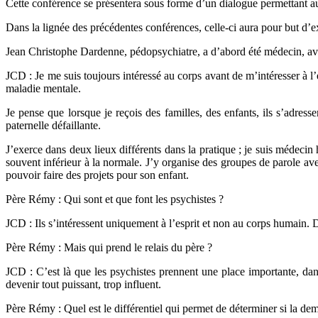
Cette conférence se présentera sous forme d’un dialogue permettant au
Dans la lignée des précédentes conférences, celle-ci aura pour but d’ex
Jean Christophe Dardenne, pédopsychiatre, a d’abord été médecin, av
JCD : Je me suis toujours intéressé au corps avant de m’intéresser à l’
maladie mentale.
Je pense que lorsque je reçois des familles, des enfants, ils s’adress
paternelle défaillante.
J’exerce dans deux lieux différents dans la pratique ; je suis médecin
souvent inférieur à la normale. J’y organise des groupes de parole av
pouvoir faire des projets pour son enfant.
Père Rémy : Qui sont et que font les psychistes ?
JCD : Ils s’intéressent uniquement à l’esprit et non au corps humain. Da
Père Rémy : Mais qui prend le relais du père ?
JCD : C’est là que les psychistes prennent une place importante, dans
devenir tout puissant, trop influent.
Père Rémy : Quel est le différentiel qui permet de déterminer si la dem