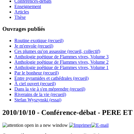
Conférences-débats
Enseignement
Articles
Thèse
Ouvrages publiés
Routine exotique (recueil)
Je m'envole (recueil)
Ces plumes qu'on assassine (recueil, collectif)
Anthologie poétique de Flammes vives, Volume 3
Anthologie poétique de Flammes vives, Volume 2
Anthologie poétique de Flammes vives, Volume 1
Par le bonheur (recueil)
Entre pyramides et cathédrales (recueil)
À ciel ouvert (recueil)
Dans la vie à s'en méprendre (recueil)
Riverains de la vie (recueil)
Stefan Wyszynski (essai)
2010/10/10 - Conférence-débat - PER