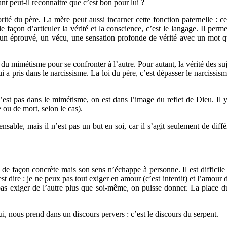
t peut-il reconnaitre que c’est bon pour lui ?
orité du père. La mère peut aussi incarner cette fonction paternelle :
e façon d’articuler la vérité et la conscience, c’est le langage. Il pe
 un éprouvé, un vécu, une sensation profonde de vérité avec un mot qu
u mimétisme pour se confronter à l’autre. Pour autant, la vérité des suje
 a pris dans le narcissisme. La loi du père, c’est dépasser le narcissi
est pas dans le mimétisme, on est dans l’image du reflet de Dieu. Il y a
e ou de mort, selon le cas).
ble, mais il n’est pas un but en soi, car il s’agit seulement de différ
e façon concrète mais son sens n’échappe à personne. Il est difficile de
’est dire : je ne peux pas tout exiger en amour (c’est interdit) et l’amou
ne pas exiger de l’autre plus que soi-même, on puisse donner. La place
i, nous prend dans un discours pervers : c’est le discours du serpent.