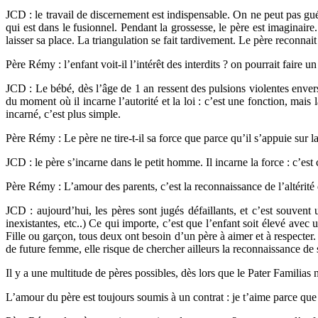
JCD : le travail de discernement est indispensable. On ne peut pas gué
qui est dans le fusionnel. Pendant la grossesse, le père est imaginaire
laisser sa place. La triangulation se fait tardivement. Le père reconnait
Père Rémy : l’enfant voit-il l’intérêt des interdits ? on pourrait faire u
JCD : Le bébé, dès l’âge de 1 an ressent des pulsions violentes envers s
du moment où il incarne l’autorité et la loi : c’est une fonction, mais
incarné, c’est plus simple.
Père Rémy : Le père ne tire-t-il sa force que parce qu’il s’appuie sur 
JCD : le père s’incarne dans le petit homme. Il incarne la force : c’e
Père Rémy : L’amour des parents, c’est la reconnaissance de l’altérité d
JCD : aujourd’hui, les pères sont jugés défaillants, et c’est souvent u
inexistantes, etc..) Ce qui importe, c’est que l’enfant soit élevé avec 
Fille ou garçon, tous deux ont besoin d’un père à aimer et à respecter. 
de future femme, elle risque de chercher ailleurs la reconnaissance de s
Il y a une multitude de pères possibles, dès lors que le Pater Familias n
L’amour du père est toujours soumis à un contrat : je t’aime parce q