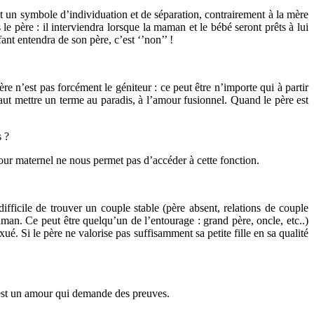
st un symbole d’individuation et de séparation, contrairement à la mère
le père : il interviendra lorsque la maman et le bébé seront prêts à lui
fant entendra de son père, c’est ‘’non’’ !
ère n’est pas forcément le géniteur : ce peut être n’importe qui à partir
 faut mettre un terme au paradis, à l’amour fusionnel. Quand le père est
s ?
mour maternel ne nous permet pas d’accéder à cette fonction.
 difficile de trouver un couple stable (père absent, relations de couple
 maman. Ce peut être quelqu’un de l’entourage : grand père, oncle, etc..)
ué. Si le père ne valorise pas suffisamment sa petite fille en sa qualité
’est un amour qui demande des preuves.