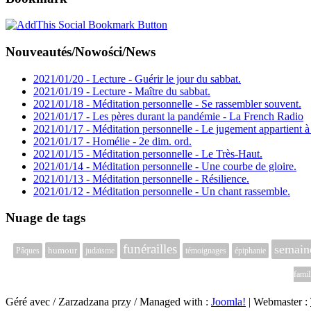
Nouveautés/Nowości/News
2021/01/20 - Lecture - Guérir le jour du sabbat.
2021/01/19 - Lecture - Maître du sabbat.
2021/01/18 - Méditation personnelle - Se rassembler souvent.
2021/01/17 - Les pères durant la pandémie - La French Radio
2021/01/17 - Méditation personnelle - Le jugement appartient à
2021/01/17 - Homélie - 2e dim. ord.
2021/01/15 - Méditation personnelle - Le Très-Haut.
2021/01/14 - Méditation personnelle - Une courbe de gloire.
2021/01/13 - Méditation personnelle - Résilience.
2021/01/12 - Méditation personnelle - Un chant rassemble.
Nuage de tags
funérailles
semaine
humour
Pâques
judaïsme
témoignages
épiphanie
famil
Géré avec / Zarzadzana przy / Managed with :
Joomla!
| Webmaster :