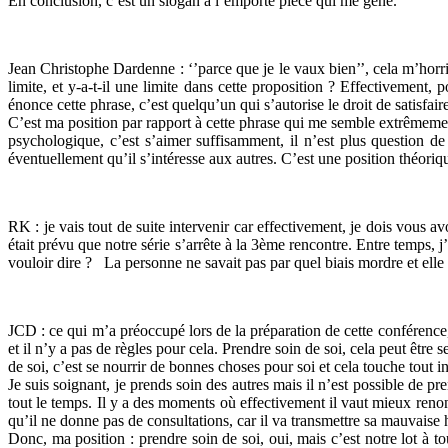
En conclusion, c’est un slogan à l’emporte pièce qui me gène.
Jean Christophe Dardenne : ‘’parce que je le vaux bien’’, cela m’horrifi
limite, et y-a-t-il une limite dans cette proposition ? Effectivement, 
énonce cette phrase, c’est quelqu’un qui s’autorise le droit de satisfaire
C’est ma position par rapport à cette phrase qui me semble extrêmement
psychologique, c’est s’aimer suffisamment, il n’est plus question de 
éventuellement qu’il s’intéresse aux autres. C’est une position théoriqu
RK : je vais tout de suite intervenir car effectivement, je dois vous a
était prévu que notre série s’arrête à la 3ème rencontre. Entre temps, 
vouloir dire ? La personne ne savait pas par quel biais mordre et elle s
JCD : ce qui m’a préoccupé lors de la préparation de cette conférence, 
et il n’y a pas de règles pour cela. Prendre soin de soi, cela peut êtr
de soi, c’est se nourrir de bonnes choses pour soi et cela touche tout i
Je suis soignant, je prends soin des autres mais il n’est possible de p
tout le temps. Il y a des moments où effectivement il vaut mieux reno
qu’il ne donne pas de consultations, car il va transmettre sa mauvaise
Donc, ma position : prendre soin de soi, oui, mais c’est notre lot à t