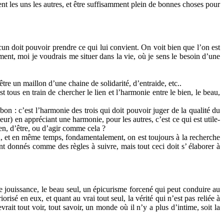
ent les uns les autres, et être suffisamment plein de bonnes choses pour
acun doit pouvoir prendre ce qui lui convient. On voit bien que l’on est
ment, moi je voudrais me situer dans la vie, où je sens le besoin d’une
être un maillon d’une chaine de solidarité, d’entraide, etc..
t tous en train de chercher le lien et l’harmonie entre le bien, le beau,
bon : c’est l’harmonie des trois qui doit pouvoir juger de la qualité du
uleur) en appréciant une harmonie, pour les autres, c’est ce qui est utile-
ien, d’être, ou d’agir comme cela ?
, et en même temps, fondamentalement, on est toujours à la recherche
ont donnés comme des règles à suivre, mais tout ceci doit s’ élaborer à
 de jouissance, le beau seul, un épicurisme forcené qui peut conduire au
orisé en eux, et quant au vrai tout seul, la vérité qui n’est pas reliée à
rait tout voir, tout savoir, un monde où il n’y a plus d’intime, soit la