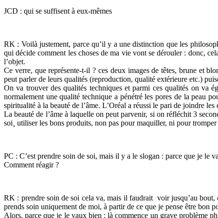
JCD : qui se suffisent à eux-mêmes
RK : Voilà justement, parce qu’il y a une distinction que les philosoph
qui décide comment les choses de ma vie vont se dérouler : donc, cela c’
l’objet.
Ce verre, que représente-t-il ? ces deux images de têtes, brune et blo
peut parler de leurs qualités (reproduction, qualité extérieure etc.) puis
On va trouver des qualités techniques et parmi ces qualités on va ég
normalement une qualité technique a pénétré les pores de la peau pour
spiritualité à la beauté de l’âme. L’Oréal a réussi le pari de joindre les
La beauté de l’âme à laquelle on peut parvenir, si on réfléchit 3 secon
soi¸ utiliser les bons produits, non pas pour maquiller, ni pour tromper
PC : C’est prendre soin de soi, mais il y a le slogan : parce que je le v
Comment réagir ?
RK : prendre soin de soi cela va, mais il faudrait voir jusqu’au bout, 
prends soin uniquement de moi, à partir de ce que je pense être bon pou
Alors, parce que je le vaux bien : là commence un grave problème phil