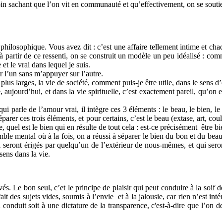
 soin sachant que l’on vit en communauté et qu’effectivement, on se souti
n philosophique. Vous avez dit : c’est une affaire tellement intime et ch
à partir de ce ressenti, on se construit un modèle un peu idéalisé : com
et le vrai dans lequel je suis.
r l’un sans m’appuyer sur l’autre.
lus larges, la vie de société, comment puis-je être utile, dans le sens d’
ujourd’hui, et dans la vie spirituelle, c’est exactement pareil, qu’on es
parle de l’amour vrai, il intègre ces 3 éléments : le beau, le bien, le 
éparer ces trois éléments, et pour certains, c’est le beau (extase, art, co
, quel est le bien qui en résulte de tout cela : est-ce précisément être b
 mental où à la fois, on a réussi à séparer le bien du bon et du beau
ui seront érigés par quelqu’un de l’extérieur de nous-mêmes, et qui ser
ens dans la vie.
és. Le bon seul, c’et le principe de plaisir qui peut conduire à la soif
t des sujets vides, soumis à l’envie et à la jalousie, car rien n’est intéri
nduit soit à une dictature de la transparence, c'est-à-dire que l’on dev