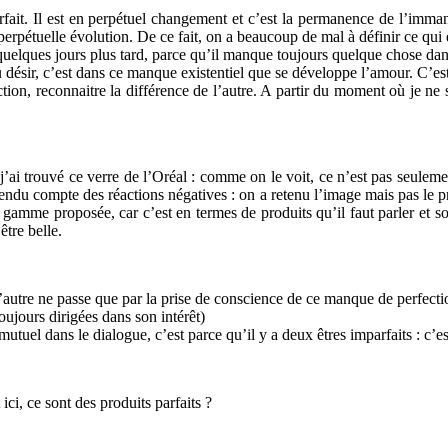
fait. Il est en perpétuel changement et c’est la permanence de l’immanen
perpétuelle évolution. De ce fait, on a beaucoup de mal à définir ce qui e
me quelques jours plus tard, parce qu’il manque toujours quelque chose d
u désir, c’est dans ce manque existentiel que se développe l’amour. C’es
on, reconnaitre la différence de l’autre. A partir du moment où je ne sui
i trouvé ce verre de l’Oréal : comme on le voit, ce n’est pas seulemen
ndu compte des réactions négatives : on a retenu l’image mais pas le produ
 gamme proposée, car c’est en termes de produits qu’il faut parler et s
être belle.
’autre ne passe que par la prise de conscience de ce manque de perfection 
toujours dirigées dans son intérêt)
tuel dans le dialogue, c’est parce qu’il y a deux êtres imparfaits : c’e
ici, ce sont des produits parfaits ?