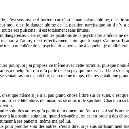
e, c’est synonyme d’horreur car c’est le narcissisme ultime, c’est le suj
pour moi, c’est le danger ultime de la position narcissique où il n’y a qu
 toutes ses pulsions : il est totalement sans limites.
 dangereuse. Cela rejoint les positions de la psychiatrie américaine de
relation à l’autre, c’est effectivement faire que le sujet s’aime suff
e très particulière de la psychiatrie américaine à laquelle je n’adhèrera
vouer pourquoi j’ai proposé ce thème avec cette formule, puisque nous éti
j’ai reçu quelqu’un qui m’a parlé de son psy qui lui disait : il faut s’o
e sentait rassurée au début, et en même temps, elle ressentait une grande
c’est que même si je n’ai pas grand-chose à dire sur ce sujet, c’est que 
e se nourrir de littérature, de musique, se nourrir de spirituel. Chacun a
ndividu.
rendre soin des autres qu’à partir du moment où l’on a en soi suffisamme
ncer à la position soignant, quand soi-même, on est en proie à des chose
 humeur à ses patients, même malgré lui.
ous pour prendre soin des autres, c'est-à-dire, si je suis suffisamment 