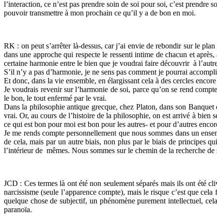
l’interaction, ce n’est pas prendre soin de soi pour soi, c’est prendre
pouvoir transmettre à mon prochain ce qu’il y a de bon en moi.
RK : on peut s’arrêter là-dessus, car j’ai envie de rebondir sur le pla
dans une approche qui respecte le ressenti intime de chacun et après, 
certaine harmonie entre le bien que je voudrai faire découvrir à l’autre 
S’il n’y a pas d’harmonie, je ne sens pas comment je pourrai accompli
Et donc, dans la vie ensemble, en élargissant cela à des cercles encore p
Je voudrais revenir sur l’harmonie de soi, parce qu’on se rend compte, a
le bon, le tout enfermé par le vrai.
Dans la philosophie antique grecque, chez Platon, dans son Banquet qui 
vrai. Or, au cours de l’histoire de la philosophie, on est arrivé à bien s
ce qui est bon pour moi est bon pour les autres- et pour d’autres encore
Je me rends compte personnellement que nous sommes dans un ensemble
de cela, mais par un autre biais, non plus par le biais de principes q
l’intérieur de mêmes. Nous sommes sur le chemin de la recherche de s
JCD : Ces termes là ont été non seulement séparés mais ils ont été cliv
narcissisme (seule l’apparence compte), mais le risque c’est que cela fai
quelque chose de subjectif, un phénomène purement intellectuel, cela co
paranoïa.