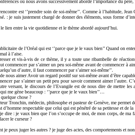
conférences où nous avons successivement abordé l’importance du père, p
encontre est ‘’prendre soin de soi-même’’. Comme à l’habitude, Jean 
osé. : je suis justement chargé de donner des éléments, sous forme d’int
t le lien entre la vie quotidienne et le thème abordé aujourd’hui.
licitaire de l’Oréal qui est ‘’parce que je le vaux bien’’ Quand on ente
al à l’aise.
sser et vis-à-vis de ce thème, il y a toute une ribambelle de réactions
l faut commencer par s’aimer un peu soi-même avant de commencer à aimer 
uelqu’un d’autre, il faut commencer par s’aimer soi-même’’.
 nous aimer Avoir un regard positif sur soi-même avant d’être capable d’
ncer par s’aimer un petit peu pour savoir comment aimer l’autre. C’est
utre versant, le discours de l’Evangile est de nous dire de mettre les 
qui me gène beaucoup : ‘’parce que je le vaux bien’’…
 quelque chose ?
eur Tronchin, médecin, philosophe et pasteur de Genève, me permet de 
’est d’homme respectable que celui qui est pénétré de sa petitesse et de l
e dire : je vaux bien que l’on s’occupe de moi, de mon corps, de ma faço
acer le curseur ?
 je peux juger les autres ? je juge des actes, des comportements et non 