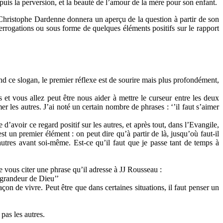
uis la perversion, et la beauté de l’amour de la mère pour son enfant.
Christophe Dardenne donnera un aperçu de la question à partir de son
errogations ou sous forme de quelques éléments positifs sur le rapport
nd ce slogan, le premier réflexe est de sourire mais plus profondément,
 et vous allez peut être nous aider à mettre le curseur entre les deux
les autres. J’ai noté un certain nombre de phrases : ‘’il faut s’aimer
avoir ce regard positif sur les autres, et après tout, dans l’Evangile,
 un premier élément : on peut dire qu’à partir de là, jusqu’où faut-il
autres avant soi-même. Est-ce qu’il faut que je passe tant de temps à
vous citer une phrase qu’il adresse à JJ Rousseau :
a grandeur de Dieu’’
n de vivre. Peut être que dans certaines situations, il faut penser un
pas les autres.