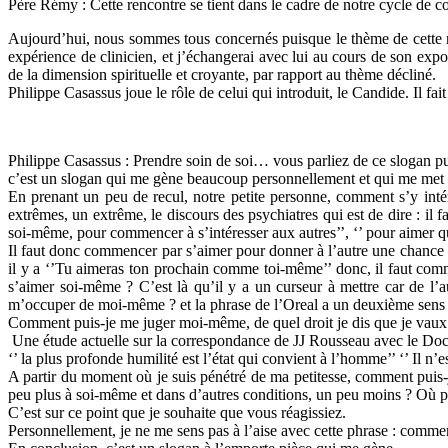
Père Rémy : Cette rencontre se tient dans le cadre de notre cycle de 
Aujourd’hui, nous sommes tous concernés puisque le thème de cette r
expérience de clinicien, et j’échangerai avec lui au cours de son exp
de la dimension spirituelle et croyante, par rapport au thème décliné.
Philippe Casassus joue le rôle de celui qui introduit, le Candide. Il fai
Philippe Casassus : Prendre soin de soi… vous parliez de ce slogan pub
c’est un slogan qui me gène beaucoup personnellement et qui me met m
En prenant un peu de recul, notre petite personne, comment s’y intére
extrêmes, un extrême, le discours des psychiatres qui est de dire : i
soi-même, pour commencer à s’intéresser aux autres’’, ‘’ pour aimer q
Il faut donc commencer par s’aimer pour donner à l’autre une chance de
il y a ‘’Tu aimeras ton prochain comme toi-même’’ donc, il faut comme
s’aimer soi-même ? C’est là qu’il y a un curseur à mettre car de l’a
m’occuper de moi-même ? et la phrase de l’Oreal a un deuxième sens 
Comment puis-je me juger moi-même, de quel droit je dis que je vaux
Une étude actuelle sur la correspondance de JJ Rousseau avec le Doct
‘’ la plus profonde humilité est l’état qui convient à l’homme’’ ‘’ Il n
A partir du moment où je suis pénétré de ma petitesse, comment puis-j
peu plus à soi-même et dans d’autres conditions, un peu moins ? Où pl
C’est sur ce point que je souhaite que vous réagissiez.
Personnellement, je ne me sens pas à l’aise avec cette phrase : comment