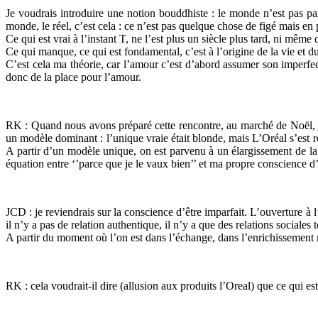
Je voudrais introduire une notion bouddhiste : le monde n’est pas par
monde, le réel, c’est cela : ce n’est pas quelque chose de figé mais en 
Ce qui est vrai à l’instant T, ne l’est plus un siècle plus tard, ni mê
Ce qui manque, ce qui est fondamental, c’est à l’origine de la vie et d
C’est cela ma théorie, car l’amour c’est d’abord assumer son imperfecti
donc de la place pour l’amour.
RK : Quand nous avons préparé cette rencontre, au marché de Noël, j’a
un modèle dominant : l’unique vraie était blonde, mais L’Oréal s’est re
A partir d’un modèle unique, on est parvenu à un élargissement de la
équation entre ‘’parce que je le vaux bien’’ et ma propre conscience d’
JCD : je reviendrais sur la conscience d’être imparfait. L’ouverture à l
il n’y a pas de relation authentique, il n’y a que des relations sociales 
A partir du moment où l’on est dans l’échange, dans l’enrichissement mu
RK : cela voudrait-il dire (allusion aux produits l’Oreal) que ce qui est 