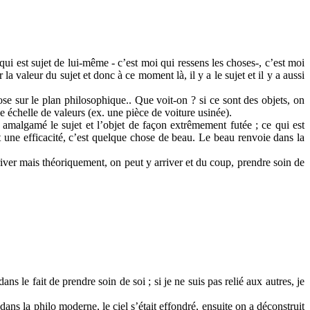
qui est sujet de lui-même - c’est moi qui ressens les choses-, c’est moi
a valeur du sujet et donc à ce moment là, il y a le sujet et il y a aussi
ose sur le plan philosophique.. Que voit-on ? si ce sont des objets, on
ine échelle de valeurs (ex. une pièce de voiture usinée).
 amalgamé le sujet et l’objet de façon extrêmement futée ; ce qui est
t une efficacité, c’est quelque chose de beau. Le beau renvoie dans la
rriver mais théoriquement, on peut y arriver et du coup, prendre soin de
 le fait de prendre soin de soi ; si je ne suis pas relié aux autres, je
s la philo moderne, le ciel s’était effondré, ensuite on a déconstruit