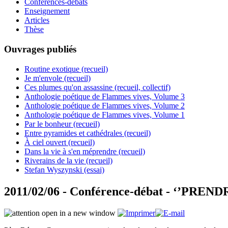
Conférences-débats
Enseignement
Articles
Thèse
Ouvrages publiés
Routine exotique (recueil)
Je m'envole (recueil)
Ces plumes qu'on assassine (recueil, collectif)
Anthologie poétique de Flammes vives, Volume 3
Anthologie poétique de Flammes vives, Volume 2
Anthologie poétique de Flammes vives, Volume 1
Par le bonheur (recueil)
Entre pyramides et cathédrales (recueil)
À ciel ouvert (recueil)
Dans la vie à s'en méprendre (recueil)
Riverains de la vie (recueil)
Stefan Wyszynski (essai)
2011/02/06 - Conférence-débat - ‘’PREN