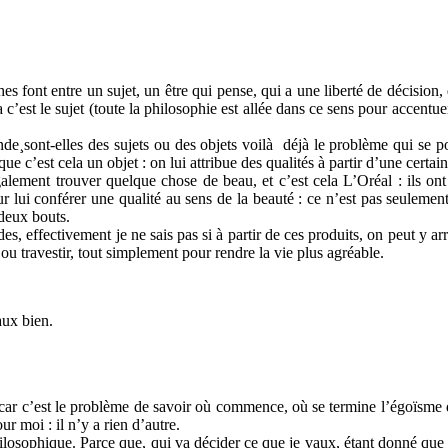
es font entre un sujet, un être qui pense, qui a une liberté de décision, 
est le sujet (toute la philosophie est allée dans ce sens pour accentuer l
nde¸sont-elles des sujets ou des objets voilà déjà le problème qui se p
que c’est cela un objet : on lui attribue des qualités à partir d’une certa
alement trouver quelque chose de beau, et c’est cela L’Oréal : ils ont
 lui conférer une qualité au sens de la beauté : ce n’est pas seulemen
 deux bouts.
des, effectivement je ne sais pas si à partir de ces produits, on peut y a
 ou travestir, tout simplement pour rendre la vie plus agréable.
aux bien.
car c’est le problème de savoir où commence, où se termine l’égoïsme dans
r moi : il n’y a rien d’autre.
osophique. Parce que, qui va décider ce que je vaux, étant donné que dan