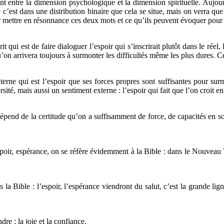
t entre la dimension psychologique et la dimension spirituelle. Aujour
ue c’est dans une distribution binaire que cela se situe, mais on verra 
r mettre en résonnance ces deux mots et ce qu’ils peuvent évoquer pour
qui est de faire dialoguer l’espoir qui s’inscrirait plutôt dans le réel, l
’on arrivera toujours à surmonter les difficultés même les plus dures. Ce
ne qui est l’espoir que ses forces propres sont suffisantes pour surmo
sité, mais aussi un sentiment externe : l’espoir qui fait que l’on croit en
end de la certitude qu’on a suffisamment de force, de capacités en soi p
ir, espérance, on se réfère évidemment à la Bible : dans le Nouveau Te
la Bible : l’espoir, l’espérance viendront du salut, c’est la grande lign
dre : la joie et la confiance.