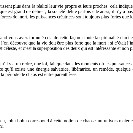
sent plus dans la réalité leur vie propre et leurs proches, cela indique 
sque est grand de délirer ; la société délire parfois elle aussi, il n’y a 
orces de mort, les puissances créatrices sont toujours plus fortes que les
d vous avez formulé cela de cette façon : toute la spiritualité chrétie
découvre que la vie doit être plus forte que la mort ; si c’était l’inve
 céleste, et c’est la superposition des deux qui est intéressante et non pa
’il y a un ordre, une loi, fait que dans les moments où les puissances c
rce qu’il existe une énergie salvatrice, libératrice, un remède, quelqu
 la période de chaos est entre parenthèses.
u, tohu bohu correspond à cette notion de chaos : un univers matériel
n).