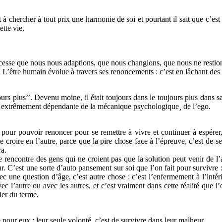
 à chercher à tout prix une harmonie de soi et pourtant il sait que c’est
tte vie.
esse que nous nous adaptions, que nous changions, que nous ne restion
. L’être humain évolue à travers ses renoncements : c’est en lâchant des 
rs plus’’. Devenu moine, il était toujours dans le toujours plus dans sa
st extrêmement dépendante de la mécanique psychologique¸ de l’ego.
 pour pouvoir renoncer pour se remettre à vivre et continuer à espérer, 
croire en l’autre, parce que la pire chose face à l’épreuve, c’est de se r
ra.
 rencontre des gens qui ne croient pas que la solution peut venir de 
r. C’est une sorte d’auto pansement sur soi que l’on fait pour survivre : 
c une question d’âge, c’est autre chose : c’est l’enfermement à l’intéri
vec l’autre ou avec les autres, et c’est vraiment dans cette réalité que l
ier du terme.
our eux ; leur seule volonté, c’est de survivre dans leur malheur.