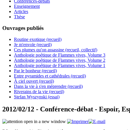
Conférences-débats
Enseignement
Articles
Thèse
Ouvrages publiés
Routine exotique (recueil)
Je m'envole (recueil)
Ces plumes qu'on assassine (recueil, collectif)
Anthologie poétique de Flammes vives, Volume 3
Anthologie poétique de Flammes vives, Volume 2
Anthologie poétique de Flammes vives, Volume 1
Par le bonheur (recueil)
Entre pyramides et cathédrales (recueil)
À ciel ouvert (recueil)
Dans la vie à s'en méprendre (recueil)
Riverains de la vie (recueil)
Stefan Wyszynski (essai)
2012/02/12 - Conférence-débat - Espoir, E