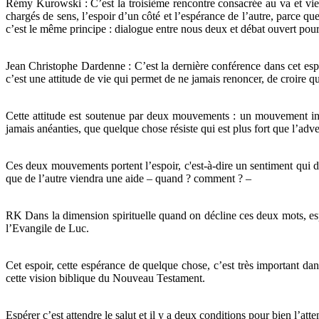
Rémy Kurowski : C’est la troisième rencontre consacrée au va et vien
chargés de sens, l’espoir d’un côté et l’espérance de l’autre, parce q
c’est le même principe : dialogue entre nous deux et débat ouvert pou
Jean Christophe Dardenne : C’est la dernière conférence dans cet esprit 
c’est une attitude de vie qui permet de ne jamais renoncer, de croire qu
Cette attitude est soutenue par deux mouvements : un mouvement inter
jamais anéanties, que quelque chose résiste qui est plus fort que l’adver
Ces deux mouvements portent l’espoir, c'est-à-dire un sentiment qui dép
que de l’autre viendra une aide – quand ? comment ? –
RK Dans la dimension spirituelle quand on décline ces deux mots, espo
l’Evangile de Luc.
Cet espoir, cette espérance de quelque chose, c’est très important dans 
cette vision biblique du Nouveau Testament.
Espérer c’est attendre le salut et il y a deux conditions pour bien l’atten