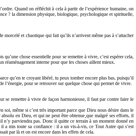
l’ordre. Quand on réfléchit à cela à partir de l’expérience humaine, on
ence ? la dimension physique, biologique, psychologique et spirituelle,
e morcelé et chaotique qui fait qu’ils n’arrivent même pas à s’attacher
is qu’une chose essentielle pour se remettre à vivre, c’est espérer cela,
ut un réaménagement interne pour que les choses aillent mieux.
arce qu’en te croyant libéré, tu peux tomber encore plus bas, puisqu’il
t de l’énergie, pour se retrouver sur quelque chose qui permet de vivre.
r se remettre à vivre de façon harmonieuse, il faut par contre faire le
 en soi, même si c’est très important parce que Dieu nous désire dans le
 absolu en Dieu, et qui ne peut être obtenue¸que malgré ses efforts, il
i il n’y parviendra pas. Donc il quitte ce terrain à un moment donné en
l a mis toute sa confiance : il a un vis-à-vis, ce Tout Autre qui s’est
it par là et on est encore dans les effets de cela.