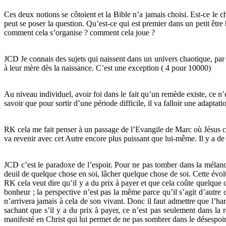
Ces deux notions se côtoient et la Bible n’a jamais choisi. Est-ce le 
peut se poser la question. Qu’est-ce qui est premier dans un petit êtr
comment cela s’organise ? comment cela joue ?
JCD Je connais des sujets qui naissent dans un univers chaotique, par 
à leur mère dès la naissance. C’est une exception ( 4 pour 10000)
Au niveau individuel, avoir foi dans le fait qu’un remède existe, ce n’e
savoir que pour sortir d’une période difficile, il va falloir une adapt
RK cela me fait penser à un passage de l’Evangile de Marc où Jésus cha
va revenir avec cet Autre encore plus puissant que lui-même. Il y a de l
JCD c’est le paradoxe de l’espoir. Pour ne pas tomber dans la mélancol
deuil de quelque chose en soi, lâcher quelque chose de soi. Cette évo
RK cela veut dire qu’il y a du prix à payer et que cela coûte quelque c
bonheur ; la perspective n’est pas la même parce qu’il s’agit d’autre 
n’arrivera jamais à cela de son vivant. Donc il faut admettre que l’ha
sachant que s’il y a du prix à payer, ce n’est pas seulement dans la r
manifesté en Christ qui lui permet de ne pas sombrer dans le désespoir 