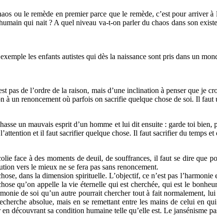
chaos ou le remède en premier parce que le remède, c’est pour arriver à 
e humain qui nait ? A quel niveau va-t-on parler du chaos dans son exist
exemple les enfants autistes qui dès la naissance sont pris dans un mond
st pas de l’ordre de la raison, mais d’une inclination à penser que je cro
ation à un renoncement où parfois on sacrifie quelque chose de soi. Il fa
sse un mauvais esprit d’un homme et lui dit ensuite : garde toi bien, p
’attention et il faut sacrifier quelque chose. Il faut sacrifier du temps e
ie face à des moments de deuil, de souffrances, il faut se dire que pou
lution vers le mieux ne se fera pas sans renoncement.
hose, dans la dimension spirituelle. L’objectif, ce n’est pas l’harmonie
chose qu’on appelle la vie éternelle qui est cherchée, qui est le bonheur
rmonie de soi qu’un autre pourrait chercher tout à fait normalement, lu
echerche absolue, mais en se remettant entre les mains de celui en qui i
en découvrant sa condition humaine telle qu’elle est. Le jansénisme passa