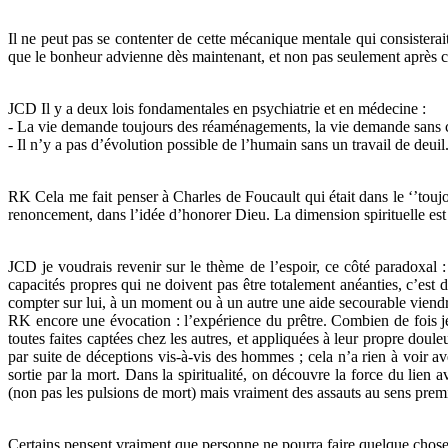
Il ne peut pas se contenter de cette mécanique mentale qui consisterait
que le bonheur advienne dès maintenant, et non pas seulement après ce
JCD Il y a deux lois fondamentales en psychiatrie et en médecine :
- La vie demande toujours des réaménagements, la vie demande sans c
- Il n’y a pas d’évolution possible de l’humain sans un travail de deuil
RK Cela me fait penser à Charles de Foucault qui était dans le ‘’toujou
renoncement, dans l’idée d’honorer Dieu. La dimension spirituelle e
JCD je voudrais revenir sur le thème de l’espoir, ce côté paradoxal :
capacités propres qui ne doivent pas être totalement anéanties, c’est de 
compter sur lui, à un moment ou à un autre une aide secourable viend
RK encore une évocation : l’expérience du prêtre. Combien de fois je
toutes faites captées chez les autres, et appliquées à leur propre douleu
par suite de déceptions vis-à-vis des hommes ; cela n’a rien à voir ave
sortie par la mort. Dans la spiritualité, on découvre la force du lien a
(non pas les pulsions de mort) mais vraiment des assauts au sens prem
Certains pensent vraiment que personne ne pourra faire quelque chose p