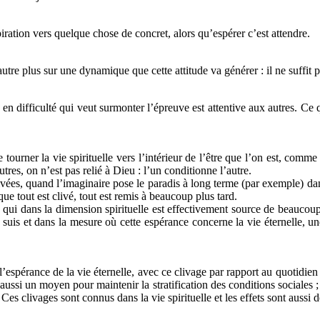
iration vers quelque chose de concret, alors qu’espérer c’est attendre.
tre plus sur une dynamique que cette attitude va générer : il ne suffit pa
n difficulté qui veut surmonter l’épreuve est attentive aux autres. Ce qui
tourner la vie spirituelle vers l’intérieur de l’être que l’on est, comme
tres, on n’est pas relié à Dieu : l’un conditionne l’autre.
es, quand l’imaginaire pose le paradis à long terme (par exemple) dans la 
que tout est clivé, tout est remis à beaucoup plus tard.
qui dans la dimension spirituelle est effectivement source de beaucoup
 suis et dans la mesure où cette espérance concerne la vie éternelle, un
’espérance de la vie éternelle, avec ce clivage par rapport au quotidien
ussi un moyen pour maintenir la stratification des conditions sociales ;
 Ces clivages sont connus dans la vie spirituelle et les effets sont aussi 