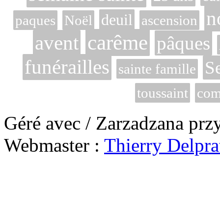
n
deuil
paques
Noël
ascension
carême
avent
pâques
funérailles
S
sainte famille
toussaint
com
Géré avec / Zarzadzana prz
Webmaster :
Thierry Delpra