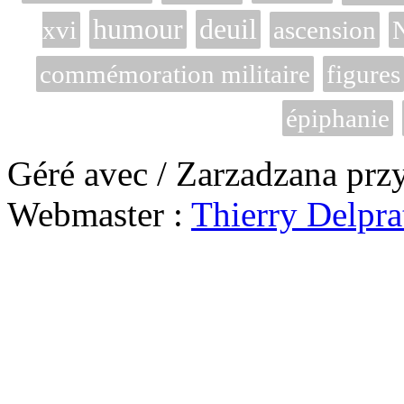
humour
deuil
xvi
ascension
commémoration militaire
figures
épiphanie
Géré avec / Zarzadzana prz
Webmaster :
Thierry Delpra