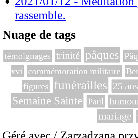
2021/01/12 - Méditation 
rassemble.
Nuage de tags
pâques
trinité
témoignages
Pâq
xvi
commémoration militaire
Be
funérailles
25 ans
figures
Semaine Sainte
humou
Paul
mariage
Géré avec / Zarzadzana prz