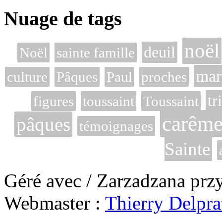
Nuage de tags
noël
deuil
Noël
sainte famille
mar
culture
Pâques
Paul
proches
tr
figures
toussaint
Toussaint
carêm
pâques
témoignages
Sainte
Géré avec / Zarzadzana prz
Webmaster :
Thierry Delpra