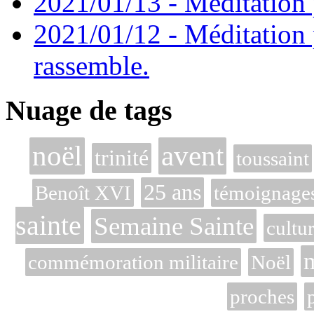
2021/01/13 - Méditation p
2021/01/12 - Méditation 
rassemble.
Nuage de tags
noël
avent
trinité
toussaint
25 ans
Benoît XVI
témoignage
sainte
Semaine Sainte
cultu
m
commémoration militaire
Noël
proches