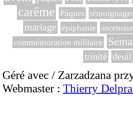
carême
Pâques
témoignage
mariage
épiphanie
ascensio
Semai
commémoration militaire
trinité
deuil
Géré avec / Zarzadzana prz
Webmaster :
Thierry Delpra