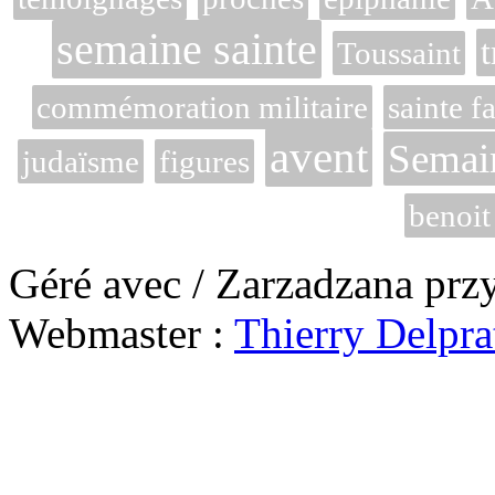
semaine sainte
t
Toussaint
commémoration militaire
sainte f
avent
Semai
judaïsme
figures
benoit
Géré avec / Zarzadzana prz
Webmaster :
Thierry Delpra