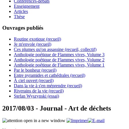
Conférences-débats
Enseignement
Articles
Thèse
Ouvrages publiés
Routine exotique (recueil)
Je m'envole (recueil)
Ces plumes qu'on assassine (recueil, collectif)
Anthologie poétique de Flammes vives, Volume 3
Anthologie poétique de Flammes vives, Volume 2
Anthologie poétique de Flammes vives, Volume 1
Par le bonheur (recueil)
Entre pyramides et cathédrales (recueil)
À ciel ouvert (recueil)
Dans la vie à s'en méprendre (recueil)
Riverains de la vie (recueil)
Stefan Wyszynski (essai)
2017/08/03 - Journal - Art de déchets