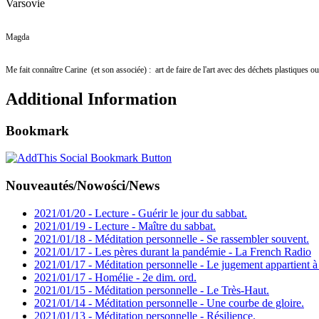
Varsovie
Magda
Me fait connaître Carine (et son associée) : art de faire de l'art avec des déchets plastiques 
Additional Information
Bookmark
Nouveautés/Nowości/News
2021/01/20 - Lecture - Guérir le jour du sabbat.
2021/01/19 - Lecture - Maître du sabbat.
2021/01/18 - Méditation personnelle - Se rassembler souvent.
2021/01/17 - Les pères durant la pandémie - La French Radio
2021/01/17 - Méditation personnelle - Le jugement appartient à
2021/01/17 - Homélie - 2e dim. ord.
2021/01/15 - Méditation personnelle - Le Très-Haut.
2021/01/14 - Méditation personnelle - Une courbe de gloire.
2021/01/13 - Méditation personnelle - Résilience.