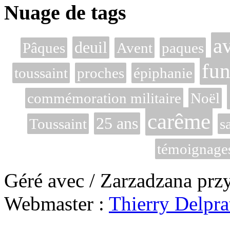
Nuage de tags
a
deuil
Pâques
Avent
paques
fun
toussaint
proches
épiphanie
commémoration militaire
Noël
carême
25 ans
Toussaint
s
témoignage
Géré avec / Zarzadzana prz
Webmaster :
Thierry Delpra