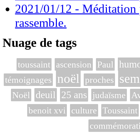
2021/01/12 - Méditation 
rassemble.
Nuage de tags
humo
toussaint
ascension
Paul
noël
sem
témoignages
proches
deuil
25 ans
Noël
judaïsme
Av
benoit xvi
culture
Toussaint
commémoratio