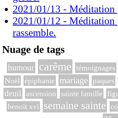
2021/01/13 - Méditation p
2021/01/12 - Méditation 
rassemble.
Nuage de tags
carême
humour
témoignages
mariage
Noël
épiphanie
paques
deuil
ascension
sainte famille
fig
semaine sainte
benoit xvi
co