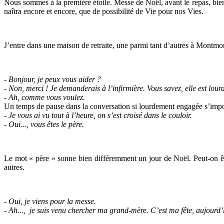
Nous sommes à la première étoile. Messe de Noël, avant le repas, bien
naîtra encore et encore, que de possibilité de Vie pour nos Vies.
J’entre dans une maison de retraite, une parmi tant d’autres à Montmor
- Bonjour, je peux vous aider ?
- Non, merci ! Je demanderais à l’infirmière. Vous savez, elle est lour
- Ah, comme vous voulez.
Un temps de pause dans la conversation si lourdement engagée s’impos
- Je vous ai vu tout à l’heure, on s’est croisé dans le couloir.
- Oui..., vous êtes le père.
Le mot « père » sonne bien différemment un jour de Noël. Peut-on être
autres.
- Oui, je viens pour la messe.
- Ah..., je suis venu chercher ma grand-mère. C’est ma fête, aujourd’