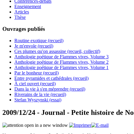
Conférences-débats
Enseignement
Articles
Thèse
Ouvrages publiés
Routine exotique (recueil)
Je m'envole (recueil)
Ces plumes qu'on assassine (recueil, collectif)
Anthologie poétique de Flammes vives, Volume 3
Anthologie poétique de Flammes vives, Volume 2
Anthologie poétique de Flammes vives, Volume 1
Par le bonheur (recueil)
Entre pyramides et cathédrales (recueil)
À ciel ouvert (recueil)
Dans la vie à s'en méprendre (recueil)
Riverains de la vie (recueil)
Stefan Wyszynski (essai)
2009/12/24 - Journal - Petite histoire de Noë