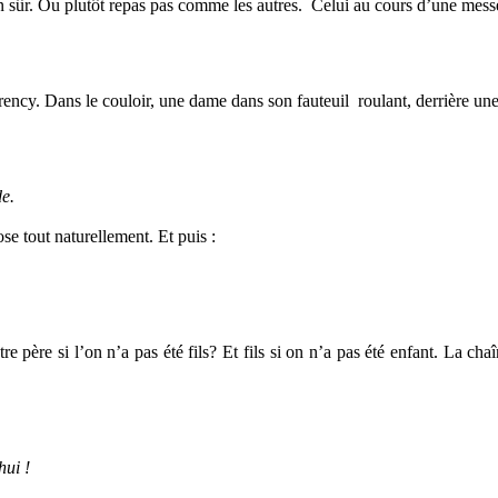
 sûr. Ou plutôt repas pas comme les autres. Celui au cours d’une messe,
ency. Dans le couloir, une dame dans son fauteuil roulant, derrière une 
de.
e tout naturellement. Et puis :
 père si l’on n’a pas été fils? Et fils si on n’a pas été enfant. La c
hui !