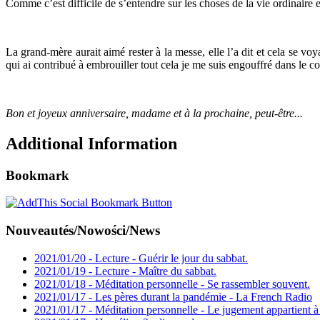
Comme c’est difficile de s’entendre sur les choses de la vie ordinaire
La grand-mère aurait aimé rester à la messe, elle l’a dit et cela se voy
qui ai contribué à embrouiller tout cela je me suis engouffré dans le co
Bon et joyeux anniversaire, madame et à la prochaine, peut-être...
Additional Information
Bookmark
Nouveautés/Nowości/News
2021/01/20 - Lecture - Guérir le jour du sabbat.
2021/01/19 - Lecture - Maître du sabbat.
2021/01/18 - Méditation personnelle - Se rassembler souvent.
2021/01/17 - Les pères durant la pandémie - La French Radio
2021/01/17 - Méditation personnelle - Le jugement appartient à