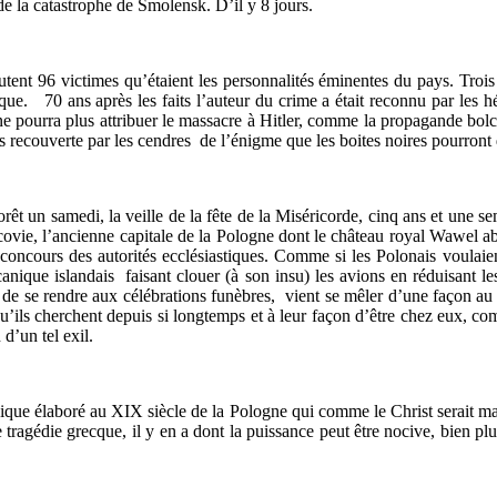
de la catastrophe de Smolensk. D’il y 8 jours.
outent 96 victimes qu’étaient les personnalités éminentes du pays. Trois
. 70 ans après les faits l’auteur du crime a était reconnu par les héri
ne pourra plus attribuer le massacre à Hitler, comme la propagande bol
is recouverte par les cendres de l’énigme que les boites noires pourron
t un samedi, la veille de la fête de la Miséricorde, cinq ans et une sema
ovie, l’ancienne capitale de la Pologne dont le château royal Wawel abri
 concours des autorités ecclésiastiques. Comme si les Polonais voulaie
anique islandais faisant clouer (à son insu) les avions en réduisant les
de se rendre aux célébrations funèbres, vient se mêler d’une façon au 
u’ils cherchent depuis si longtemps et à leur façon d’être chez eux, c
d’un tel exil.
ique élaboré au XIX siècle de la Pologne qui comme le Christ serait mar
ragédie grecque, il y en a dont la puissance peut être nocive, bien pl