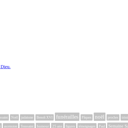
 Dieu.
funérailles
noël
trin
ssaint
Noël
judaïsme
Benoît XVI
Pâques
proches
Semaine Sa
humour
25 ans
t
ascension
Toussaint
figures
témoignages
Paul