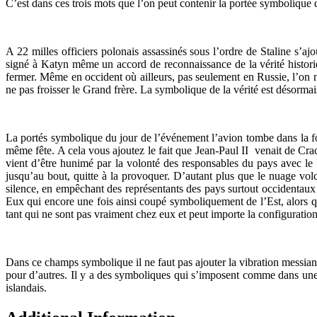
C’est dans ces trois mots que l’on peut contenir la portée symbolique 
A 22 milles officiers polonais assassinés sous l’ordre de Staline s’aj
signé à Katyn même un accord de reconnaissance de la vérité historique
fermer. Même en occident où ailleurs, pas seulement en Russie, l’on 
ne pas froisser le Grand frère. La symbolique de la vérité est désorma
La portés symbolique du jour de l’événement l’avion tombe dans la forê
même fête. A cela vous ajoutez le fait que Jean-Paul II venait de Crac
vient d’être hunimé par la volonté des responsables du pays avec le
jusqu’au bout, quitte à la provoquer. D’autant plus que le nuage volc
silence, en empêchant des représentants des pays surtout occidentaux 
Eux qui encore une fois ainsi coupé symboliquement de l’Est, alors q
tant qui ne sont pas vraiment chez eux et peut importe la configuration 
Dans ce champs symbolique il ne faut pas ajouter la vibration messian
pour d’autres. Il y a des symboliques qui s’imposent comme dans une t
islandais.