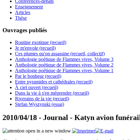
Conférences-débats
Enseignement
Articles
Thèse
Ouvrages publiés
Routine exotique (recueil)
Je m'envole (recueil)
Ces plumes qu'on assassine (recueil, collectif)
Anthologie poétique de Flammes vives, Volume 3
Anthologie poétique de Flammes vives, Volume 2
Anthologie poétique de Flammes vives, Volume 1
Par le bonheur (recueil)
Entre pyramides et cathédrales (recueil)
À ciel ouvert (recueil)
Dans la vie à s'en méprendre (recueil)
Riverains de la vie (recueil)
Stefan Wyszynski (essai)
2010/04/18 - Journal - Katyn avion funérai