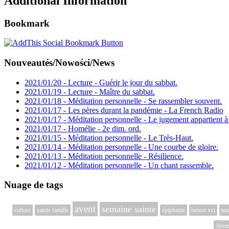
Additional Information
Bookmark
Nouveautés/Nowości/News
2021/01/20 - Lecture - Guérir le jour du sabbat.
2021/01/19 - Lecture - Maître du sabbat.
2021/01/18 - Méditation personnelle - Se rassembler souvent.
2021/01/17 - Les pères durant la pandémie - La French Radio
2021/01/17 - Méditation personnelle - Le jugement appartient à
2021/01/17 - Homélie - 2e dim. ord.
2021/01/15 - Méditation personnelle - Le Très-Haut.
2021/01/14 - Méditation personnelle - Une courbe de gloire.
2021/01/13 - Méditation personnelle - Résilience.
2021/01/12 - Méditation personnelle - Un chant rassemble.
Nuage de tags
avent
semaine sainte
culture
sainte famille
épiphanie
benoit xvi
tou
Aven