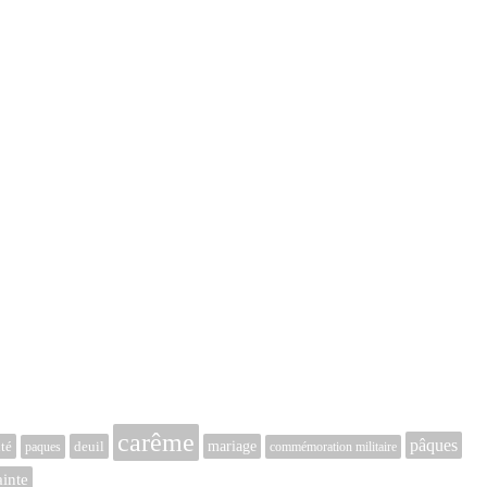
carême
pâques
ité
deuil
mariage
paques
commémoration militaire
inte