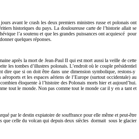
 jours avant le crash les deux premiers ministres russe et polonais ont
tiers historiques du pays. La douloureuse carte de l’historie allait se
chévique l’a soutenu et que les grandes puissances ont acquiescé pour
t donner quelques réponses.
ine après la mort de Jean-Paul II qui est mort aussi la veille de cette
te les tombes d’illustres polonais. L’endroit où le couple présidentiel
nt dire que si on doit être dans une dimension symbolique, restons-y
 aéroports et les espaces aériens de l’Europe (surtout occidentale) au
combien éloquente à l’histoire des Polonais morts hier et aujourd’hui.
omme tout le monde. Non pas comme tout le monde car il y en a tant et
qué par le destin expiatoire de souffrance pour elle même et peut-être
us que celle du volcan qui depuis deux siècles dormait sous le glacier