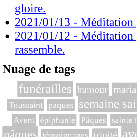
gloire.
2021/01/13 - Méditation p
2021/01/12 - Méditation 
rassemble.
Nuage de tags
funérailles
maria
humour
semaine sai
Toussaint
paques
Avent
épiphanie
Pâques
sainte 
av
pâques
trinité
témoignages