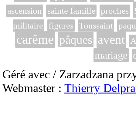
ascension
sainte famille
proches
militaire
figures
Toussaint
paqu
carême
avent
pâques
A
mariage
Géré avec / Zarzadzana prz
Webmaster :
Thierry Delpra