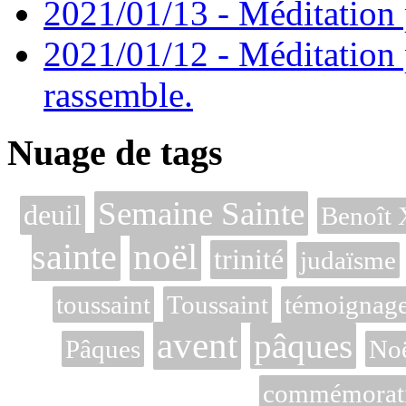
2021/01/13 - Méditation p
2021/01/12 - Méditation 
rassemble.
Nuage de tags
Semaine Sainte
deuil
Benoît
sainte
noël
trinité
judaïsme
toussaint
Toussaint
témoignag
avent
pâques
Pâques
No
commémoratio