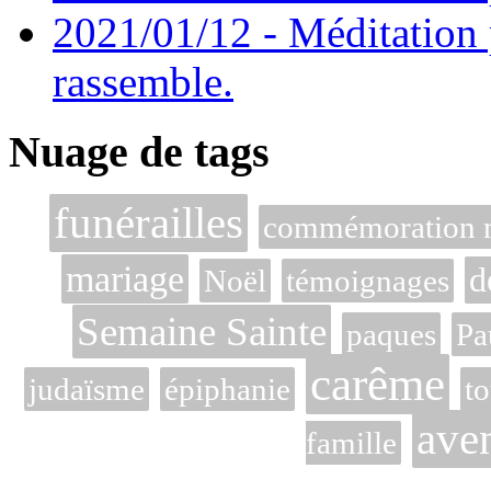
2021/01/12 - Méditation 
rassemble.
Nuage de tags
funérailles
commémoration m
mariage
d
Noël
témoignages
Semaine Sainte
paques
Pa
carême
judaïsme
épiphanie
to
ave
famille