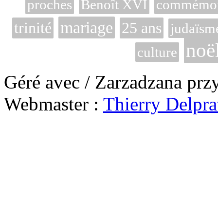
proches
Benoît XVI
commémora
mariage
trinité
25 ans
judaïsm
noë
culture
Géré avec / Zarzadzana prz
Webmaster :
Thierry Delpra