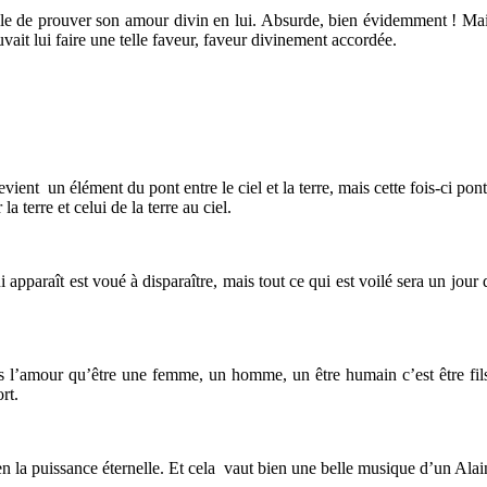
lle de prouver son amour divin en lui. Absurde, bien évidemment ! Mais i
ouvait lui faire une telle faveur, faveur divinement accordée.
ent un élément du pont entre le ciel et la terre, mais cette fois-ci pont 
 terre et celui de la terre au ciel.
qui apparaît est voué à disparaître, mais tout ce qui est voilé sera un j
 l’amour qu’être une femme, un homme, un être humain c’est être fils, f
mort.
 en la puissance éternelle. Et cela vaut bien une belle musique d’un Ala