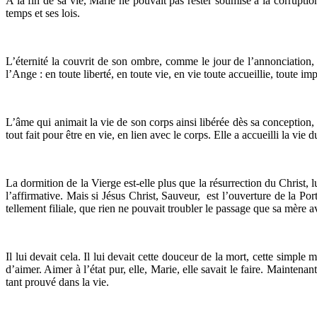
A la fin de sa vie, Marie ne pouvait pas rester soumise à la corruption
temps et ses lois.
L’éternité la couvrit de son ombre, comme le jour de l’annonciation, 
l’Ange : en toute liberté, en toute vie, en vie toute accueillie, toute i
L’âme qui animait la vie de son corps ainsi libérée dès sa conception,
tout fait pour être en vie, en lien avec le corps. Elle a accueilli la vie
La dormition de la Vierge est-elle plus que la résurrection du Christ, 
l’affirmative. Mais si Jésus Christ, Sauveur, est l’ouverture de la Por
tellement filiale, que rien ne pouvait troubler le passage que sa mère av
Il lui devait cela. Il lui devait cette douceur de la mort, cette simpl
d’aimer. Aimer à l’état pur, elle, Marie, elle savait le faire. Maintena
tant prouvé dans la vie.