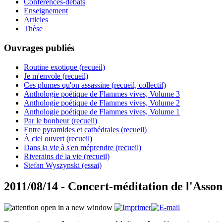
Conférences-débats
Enseignement
Articles
Thèse
Ouvrages publiés
Routine exotique (recueil)
Je m'envole (recueil)
Ces plumes qu'on assassine (recueil, collectif)
Anthologie poétique de Flammes vives, Volume 3
Anthologie poétique de Flammes vives, Volume 2
Anthologie poétique de Flammes vives, Volume 1
Par le bonheur (recueil)
Entre pyramides et cathédrales (recueil)
À ciel ouvert (recueil)
Dans la vie à s'en méprendre (recueil)
Riverains de la vie (recueil)
Stefan Wyszynski (essai)
2011/08/14 - Concert-méditation de l'Asso