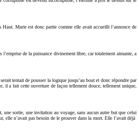
corruptible est devenu incorruptible, l’éternité a pris le dessus sur le
ès Haut. Marie est donc partie comme elle avait accueilli l’annonce de
s l’emprise de la puissance divinement libre, car totalement aimante, a
 serait tentait de pousser la logique jusqu’au bout et donc répondre par
e, il a fait cette ouverture de façon tellement douce, tellement unique,
nt, une sortie, une invitation au voyage, sans aucun autre but que celui
ur, elle n’avait pas besoin de le prouver dans la mort. Elle l’avait déjà