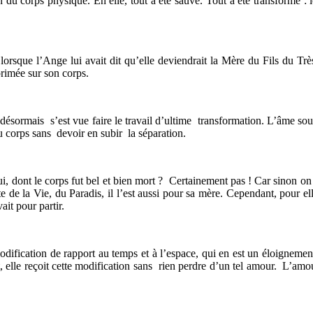
 du corps physique. En elle, tout a été sauvé. Tout a été transformé : le 
lorsque l’Ange lui avait dit qu’elle deviendrait la Mère du Fils du Tr
mprimée sur son corps.
 désormais s’est vue faire le travail d’ultime transformation. L’âme sou
 du corps sans devoir en subir la séparation.
lui, dont le corps fut bel et bien mort ? Certainement pas ! Car sinon on
te de la Vie, du Paradis, il l’est aussi pour sa mère. Cependant, pour ell
ait pour partir.
e modification de rapport au temps et à l’espace, qui en est un éloigneme
nt, elle reçoit cette modification sans rien perdre d’un tel amour. L’amo