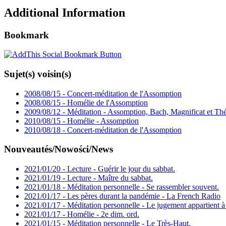
Additional Information
Bookmark
Sujet(s) voisin(s)
2008/08/15 - Concert-méditation de l'Assomption
2008/08/15 - Homélie de l'Assomption
2009/08/12 - Méditation - Assomption, Bach, Magnificat et Thé
2010/08/15 - Homélie - Assomption
2010/08/18 - Concert-méditation de l'Assomption
Nouveautés/Nowości/News
2021/01/20 - Lecture - Guérir le jour du sabbat.
2021/01/19 - Lecture - Maître du sabbat.
2021/01/18 - Méditation personnelle - Se rassembler souvent.
2021/01/17 - Les pères durant la pandémie - La French Radio
2021/01/17 - Méditation personnelle - Le jugement appartient à
2021/01/17 - Homélie - 2e dim. ord.
2021/01/15 - Méditation personnelle - Le Très-Haut.