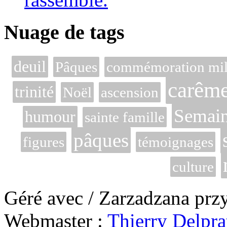
Nuage de tags
deuil
Pâques
commémoration mili
carêm
trinité
Noël
ascension
Semain
humour
sainte famille
pâques
figures
témoignages
culture
Géré avec / Zarzadzana prz
Webmaster :
Thierry Delpra