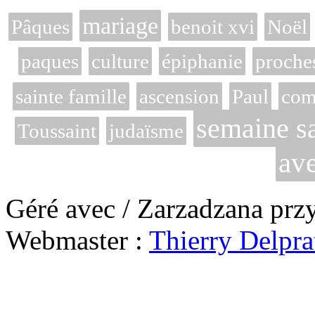
mariage
Pâques
benoit xvi
Noël
paques
culture
épiphanie
proche
sainte famille
ascension
Paul
com
semaine sa
Toussaint
judaïsme
av
Géré avec / Zarzadzana prz
Webmaster :
Thierry Delpra