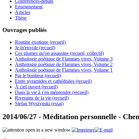
Conférences-débats
Enseignement
Articles
Thèse
Ouvrages publiés
Routine exotique (recueil)
Je m'envole (recueil)
Ces plumes qu'on assassine (recueil, collectif)
Anthologie poétique de Flammes vives, Volume 3
Anthologie poétique de Flammes vives, Volume 2
Anthologie poétique de Flammes vives, Volume 1
Par le bonheur (recueil)
Entre pyramides et cathédrales (recueil)
À ciel ouvert (recueil)
Dans la vie à s'en méprendre (recueil)
Riverains de la vie (recueil)
Stefan Wyszynski (essai)
2014/06/27 - Méditation personnelle - Che