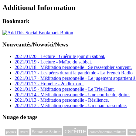
Additional Information
Bookmark
Nouveautés/Nowości/News
2021/01/20 - Lecture - Guérir le jour du sabbat.
2021/01/19 - Lecture - Maître du sabbat.
2021/01/18 - Méditation personnelle - Se rassembler souvent.
2021/01/17 - Les pères durant la pandémie - La French Radio
2021/01/17 - Méditation personnelle - Le jugement appartient à
2021/01/17 - Homélie - 2e dim. ord.
2021/01/15 - Méditation personnelle - Le Très-Haut.
2021/01/14 - Méditation personnelle - Une courbe de gloire.
2021/01/13 - Méditation personnelle - Résilience.
2021/01/12 - Méditation personnelle - Un chant rassemble.
Nuage de tags
carême
Semaine Sainte
paques
Avent
commémoration militaire
témo