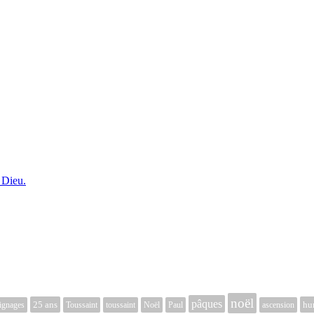
 Dieu.
noël
pâques
25 ans
hu
ignages
Toussaint
toussaint
Noël
Paul
ascension