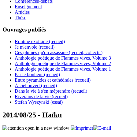
Conférences-débats
Enseignement
Articles
Thèse
Ouvrages publiés
Routine exotique (recueil)
Je m'envole (recueil)
Ces plumes qu'on assassine (recueil, collectif)
Anthologie poétique de Flammes vives, Volume 3
Anthologie poétique de Flammes vives, Volume 2
Anthologie poétique de Flammes vives, Volume 1
Par le bonheur (recueil)
Entre pyramides et cathédrales (recueil)
À ciel ouvert (recueil)
Dans la vie à s'en méprendre (recueil)
Riverains de la vie (recueil)
Stefan Wyszynski (essai)
2014/08/25 - Haïku