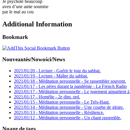
Je psychote beaucoup
aveu d’une amie soumise
par le mal au cou
Additional Information
Bookmark
Nouveautés/Nowości/News
2021/01/20 - Lecture - Guérir le jour du sabbat.
2021/01/19 - Lecture - Maître du sabbat.
2021/01/18 - Méditation personnelle - Se rassembler souvent.
2021/01/17 - Les pères durant la pandémie - La French Radio
2021/01/17 - Méditation personnelle - Le jugement appartient à
2021/01/17 - Homélie - 2e dim. ord.
2021/01/15 - Méditation personnelle - Le Très-Haut.
2021/01/14 - Méditation personnelle - Une courbe de gloire.
2021/01/13 - Méditation personnelle - Résilience.
2021/01/12 - Méditation personnelle - Un chant rassemble.
Nuage de tags