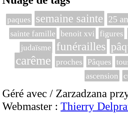
semaine sainte
25 an
paques
sainte famille
benoit xvi
figures
funérailles
pâq
judaïsme
carême
proches
Pâques
tou
ascension
c
Géré avec / Zarzadzana prz
Webmaster :
Thierry Delpra