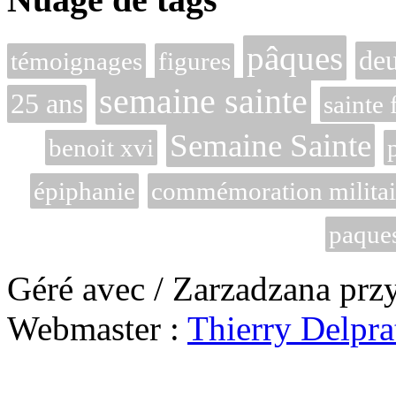
pâques
deu
témoignages
figures
semaine sainte
25 ans
sainte 
Semaine Sainte
benoit xvi
épiphanie
commémoration militai
paque
Géré avec / Zarzadzana prz
Webmaster :
Thierry Delpra