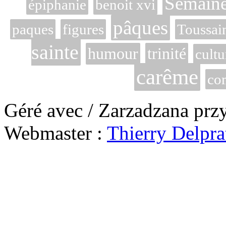
Semaine
épiphanie
benoit xvi
pâques
paques
figures
Toussai
sainte
humour
trinité
cultu
carême
co
Géré avec / Zarzadzana prz
Webmaster :
Thierry Delpra