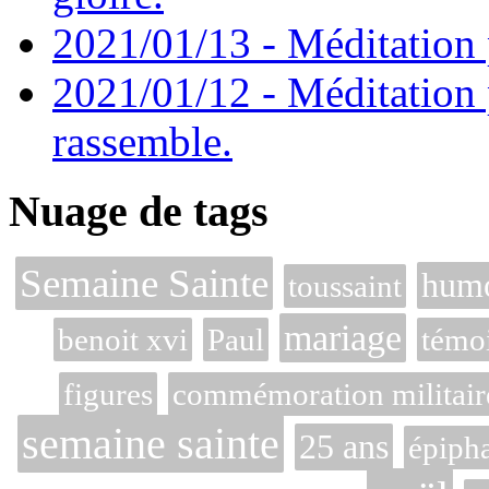
2021/01/13 - Méditation p
2021/01/12 - Méditation 
rassemble.
Nuage de tags
Semaine Sainte
hum
toussaint
mariage
benoit xvi
Paul
témo
figures
commémoration militair
semaine sainte
25 ans
épiph