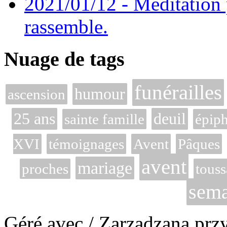
2021/01/12 - Méditation 
rassemble.
Nuage de tags
funérailles
humour
ascension
25 ans
deuil
sainte famille
épip
XVI
témoignages
Avent
Pâques
avent
mariage
proches
touss
sema
Géré avec / Zarzadzana prz