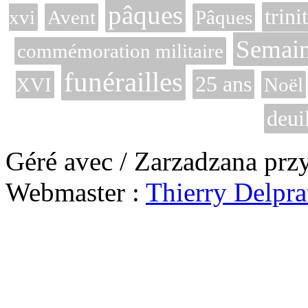
pâques
trini
xvi
Avent
Pâques
Semain
commémoration militaire
funérailles
25 ans
XVI
Noël
deui
Géré avec / Zarzadzana prz
Webmaster :
Thierry Delpra