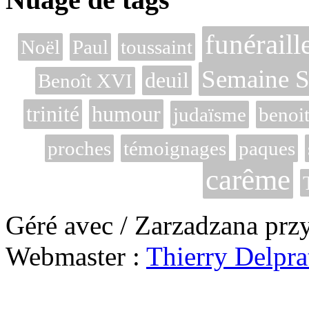
funéraill
Noël
Paul
toussaint
Semaine S
deuil
Benoît XVI
trinité
humour
judaïsme
benoit
proches
témoignages
paques
carême
Géré avec / Zarzadzana prz
Webmaster :
Thierry Delpra