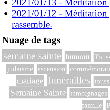
2021/01/13 - Méditation p
2021/01/12 - Méditation 
rassemble.
Nuage de tags
semaine sainte
humour
Touss
judaïsme
ascension
commémoratio
funérailles
mariage
touss
Semaine Sainte
témoignages
famille
P