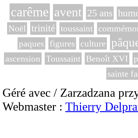
carême
avent
25 ans
hum
trinité
Noël
toussaint
commémora
pâqu
paques
figures
culture
ascension
Toussaint
Benoît XVI
p
sainte f
Géré avec / Zarzadzana prz
Webmaster :
Thierry Delpra