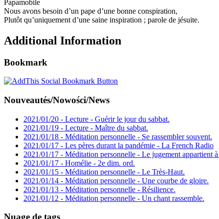
Papamobile
Nous avons besoin d’un pape d’une bonne conspiration,
Plutôt qu’uniquement d’une saine inspiration ; parole de jésuite.
Additional Information
Bookmark
Nouveautés/Nowości/News
2021/01/20 - Lecture - Guérir le jour du sabbat.
2021/01/19 - Lecture - Maître du sabbat.
2021/01/18 - Méditation personnelle - Se rassembler souvent.
2021/01/17 - Les pères durant la pandémie - La French Radio
2021/01/17 - Méditation personnelle - Le jugement appartient à
2021/01/17 - Homélie - 2e dim. ord.
2021/01/15 - Méditation personnelle - Le Très-Haut.
2021/01/14 - Méditation personnelle - Une courbe de gloire.
2021/01/13 - Méditation personnelle - Résilience.
2021/01/12 - Méditation personnelle - Un chant rassemble.
Nuage de tags