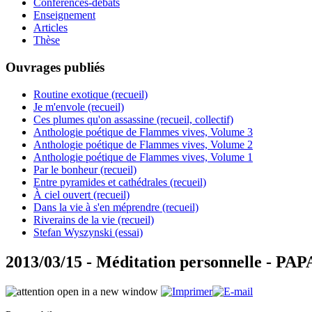
Conférences-débats
Enseignement
Articles
Thèse
Ouvrages publiés
Routine exotique (recueil)
Je m'envole (recueil)
Ces plumes qu'on assassine (recueil, collectif)
Anthologie poétique de Flammes vives, Volume 3
Anthologie poétique de Flammes vives, Volume 2
Anthologie poétique de Flammes vives, Volume 1
Par le bonheur (recueil)
Entre pyramides et cathédrales (recueil)
À ciel ouvert (recueil)
Dans la vie à s'en méprendre (recueil)
Riverains de la vie (recueil)
Stefan Wyszynski (essai)
2013/03/15 - Méditation personnelle - 