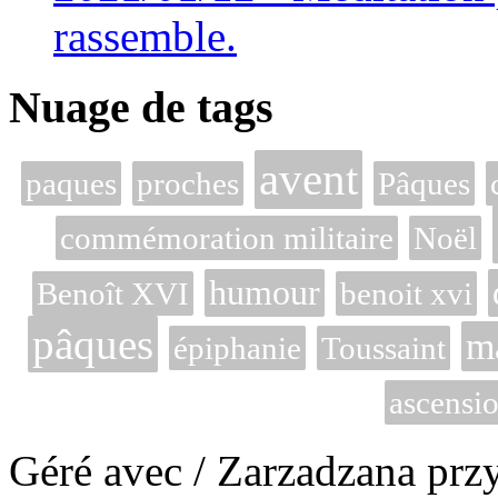
rassemble.
Nuage de tags
avent
paques
proches
Pâques
commémoration militaire
Noël
humour
Benoît XVI
benoit xvi
pâques
m
épiphanie
Toussaint
ascensi
Géré avec / Zarzadzana prz