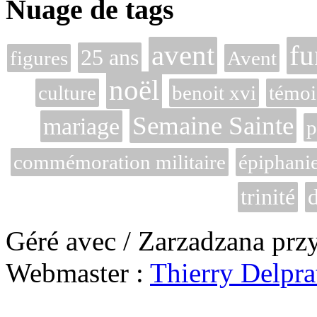
Nuage de tags
avent
fu
25 ans
figures
Avent
noël
culture
benoit xvi
témoi
Semaine Sainte
mariage
p
commémoration militaire
épiphani
trinité
d
Géré avec / Zarzadzana prz
Webmaster :
Thierry Delpra